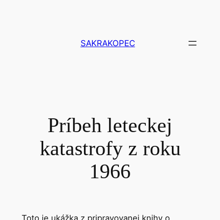
Prejsť
na
obsah
SAKRAKOPEC
Príbeh leteckej
katastrofy z roku
1966
Toto je ukážka z pripravovanej knihy o