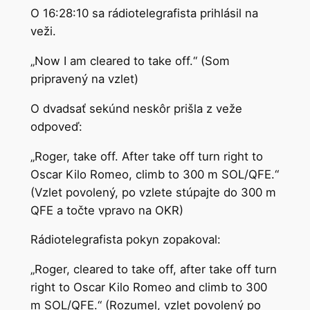
O 16:28:10 sa rádiotelegrafista prihlásil na
veži.
„Now I am cleared to take off.“ (Som
pripravený na vzlet)
O dvadsať sekúnd neskôr prišla z veže
odpoveď:
„Roger, take off. After take off turn right to
Oscar Kilo Romeo, climb to 300 m SOL/QFE.“
(Vzlet povolený, po vzlete stúpajte do 300 m
QFE a točte vpravo na OKR)
Rádiotelegrafista pokyn zopakoval:
„Roger, cleared to take off, after take off turn
right to Oscar Kilo Romeo and climb to 300
m SOL/QFE.“ (Rozumel, vzlet povolený po