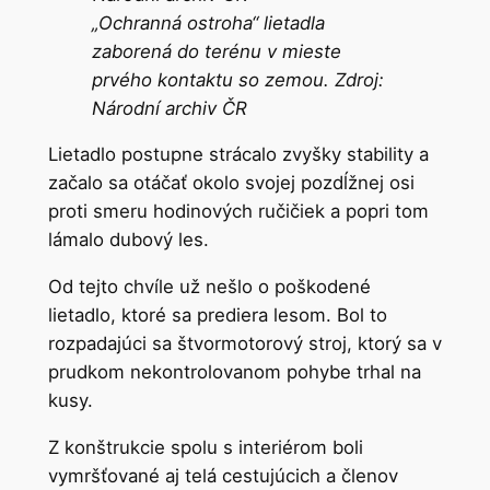
„Ochranná ostroha“ lietadla
zaborená do terénu v mieste
prvého kontaktu so zemou. Zdroj:
Národní
archiv
ČR
Lietadlo postupne strácalo zvyšky stability a
začalo sa otáčať okolo svojej pozdĺžnej osi
proti smeru hodinových ručičiek a popri tom
lámalo dubový les.
Od tejto chvíle už nešlo o poškodené
lietadlo, ktoré sa prediera lesom. Bol to
rozpadajúci sa štvormotorový stroj, ktorý sa v
prudkom nekontrolovanom pohybe trhal na
kusy.
Z konštrukcie spolu s interiérom boli
vymršťované aj telá cestujúcich a členov