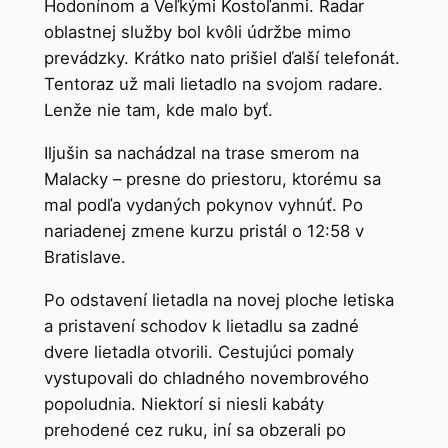
Hodonínom a Veľkými Kostoľanmi. Radar
oblastnej služby bol kvôli údržbe mimo
prevádzky. Krátko nato prišiel ďalší telefonát.
Tentoraz už mali lietadlo na svojom radare.
Lenže nie tam, kde malo byť.
Iljušin sa nachádzal na trase smerom na
Malacky – presne do priestoru, ktorému sa
mal podľa vydaných pokynov vyhnúť. Po
nariadenej zmene kurzu pristál o 12:58 v
Bratislave.
Po odstavení lietadla na novej ploche letiska
a pristavení schodov k lietadlu sa zadné
dvere lietadla otvorili. Cestujúci pomaly
vystupovali do chladného novembrového
popoludnia. Niektorí si niesli kabáty
prehodené cez ruku, iní sa obzerali po