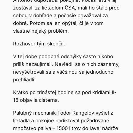
Antonov odpovedal pokojne. Počas letu vraj
zostávali za lietadlom ČSA, mali ho stále pred
sebou v dohľade a počasie považoval za
dobré. Potom sa len opýtal, či je v tom
vlastne nejaký problém.
Rozhovor tým skončil.
V tej dobe podobné odchýlky často nikoho
príliš nezaujímali. Neviedli sa o nich záznamy,
nevyšetrovali sa a väčšinou sa jednoducho
prehliadli.
Krátko po trinástej hodine sa pod krídlami Il-
18 objavila cisterna.
Palubný mechanik Todor Rangelov vyšiel z
lietadla a pokojne nadiktoval požadované
množstvo paliva – 1500 litrov do ľavej nádrže