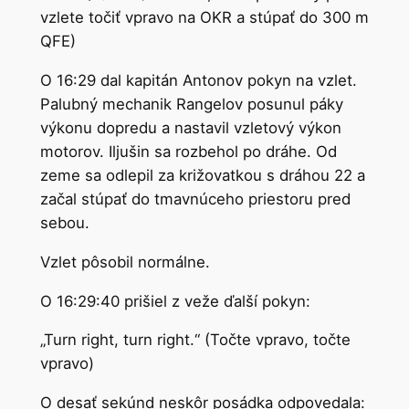
vzlete točiť vpravo na OKR a stúpať do 300 m
QFE)
O 16:29 dal kapitán Antonov pokyn na vzlet.
Palubný mechanik Rangelov posunul páky
výkonu dopredu a nastavil vzletový výkon
motorov. Iljušin sa rozbehol po dráhe. Od
zeme sa odlepil za križovatkou s dráhou 22 a
začal stúpať do tmavnúceho priestoru pred
sebou.
Vzlet pôsobil normálne.
O 16:29:40 prišiel z veže ďalší pokyn:
„Turn right, turn right.“ (Točte vpravo, točte
vpravo)
O desať sekúnd neskôr posádka odpovedala: