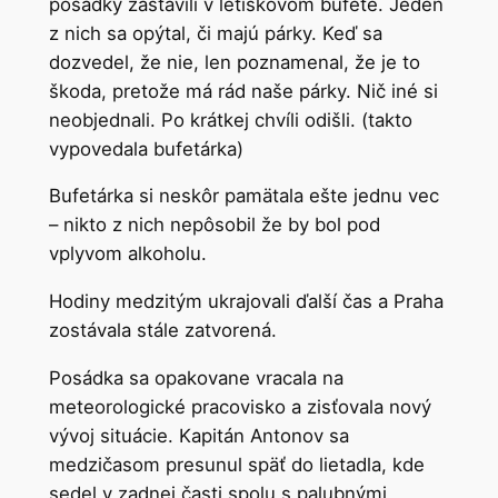
posádky zastavili v letiskovom bufete. Jeden
z nich sa opýtal, či majú párky. Keď sa
dozvedel, že nie, len poznamenal, že je to
škoda, pretože má rád naše párky. Nič iné si
neobjednali. Po krátkej chvíli odišli. (takto
vypovedala bufetárka)
Bufetárka si neskôr pamätala ešte jednu vec
– nikto z nich nepôsobil že by bol pod
vplyvom alkoholu.
Hodiny medzitým ukrajovali ďalší čas a Praha
zostávala stále zatvorená.
Posádka sa opakovane vracala na
meteorologické pracovisko a zisťovala nový
vývoj situácie. Kapitán Antonov sa
medzičasom presunul späť do lietadla, kde
sedel v zadnej časti spolu s palubnými