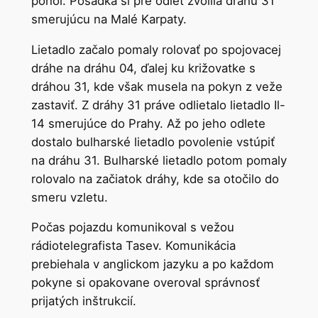
pohol. Posádka si pre odlet zvolila dráhu 31
smerujúcu na Malé Karpaty.
Lietadlo začalo pomaly rolovať po spojovacej
dráhe na dráhu 04, ďalej ku križovatke s
dráhou 31, kde však musela na pokyn z veže
zastaviť. Z dráhy 31 práve odlietalo lietadlo Il-
14 smerujúce do Prahy. Až po jeho odlete
dostalo bulharské lietadlo povolenie vstúpiť
na dráhu 31. Bulharské lietadlo potom pomaly
rolovalo na začiatok dráhy, kde sa otočilo do
smeru vzletu.
Počas pojazdu komunikoval s vežou
rádiotelegrafista Tasev. Komunikácia
prebiehala v anglickom jazyku a po každom
pokyne si opakovane overoval správnosť
prijatých inštrukcií.