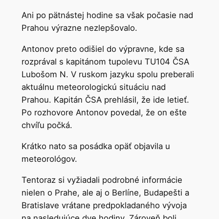
Ani po pätnástej hodine sa však počasie nad
Prahou výrazne nezlepšovalo.
Antonov preto odišiel do výpravne, kde sa
rozprával s kapitánom tupolevu TU104 ČSA
Lubošom N. V ruskom jazyku spolu preberali
aktuálnu meteorologickú situáciu nad
Prahou. Kapitán ČSA prehlásil, že ide letieť.
Po rozhovore Antonov povedal, že on ešte
chvíľu počká.
Krátko nato sa posádka opäť objavila u
meteorológov.
Tentoraz si vyžiadali podrobné informácie
nielen o Prahe, ale aj o Berlíne, Budapešti a
Bratislave vrátane predpokladaného vývoja
na nasledujúce dve hodiny. Zároveň boli