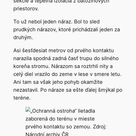
sekcie a tepelná izolácia z batožinových
priestorov.
To už nebol jeden náraz. Bol to sled
prudkých nárazov, ktoré prichádzali jeden za
druhým.
Asi šesťdesiat metrov od prvého kontaktu
narazila spodná zadná časť trupu do silného
koreňa stromu. Nárazom sa roztrhli nity a
celý diel vrazilo do zeme v lese v smere letu.
Ani tam sa však jeho pohyb okamžite
nezastavil. Po náraze sa ešte ďalej šmýkal po
teréne.