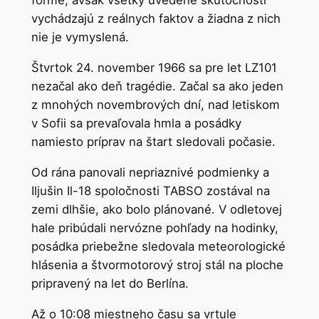
forme, avšak všetky uvedené skutočnosti
vychádzajú z reálnych faktov a žiadna z nich
nie je vymyslená.
Štvrtok 24. november 1966 sa pre let LZ101
nezačal ako deň tragédie. Začal sa ako jeden
z mnohých novembrových dní, nad letiskom
v Sofii sa prevaľovala hmla a posádky
namiesto príprav na štart sledovali počasie.
Od rána panovali nepriaznivé podmienky a
Iljušin Il-18 spoločnosti TABSO zostával na
zemi dlhšie, ako bolo plánované. V odletovej
hale pribúdali nervózne pohľady na hodinky,
posádka priebežne sledovala meteorologické
hlásenia a štvormotorový stroj stál na ploche
pripravený na let do Berlína.
Až o 10:08 miestneho času sa vrtule