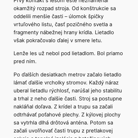
Prvý kontakt s lesom ešte neznamenal
okamžitý rozpad stroja. Od konštrukcie sa
oddelili menšie časti – úlomok špičky
vrtuľového listu, časť pozičného svetla a
fragmenty nábežnej hrany krídla. Lietadlo
však pokračovalo ďalej v smere letu.
Lenže les už nebol pod lietadlom. Bol priamo
pred ním.
Po ďalších desiatkach metrov začalo lietadlo
lámať ďalšie vrcholky stromov. Každý náraz
uberal lietadlu rýchlosť, narúšal jeho stabilitu
a trhal z neho ďalšie časti. Stroj sa postupne
nakláňal doľava. Z krídel a trupu sa začali
odtrhávať poťahové plechy. Z kýlovej plochy
sa vytrhla dlhá drôtová anténa. Potom sa
začali uvoľňovať časti trupu z pretlakovej