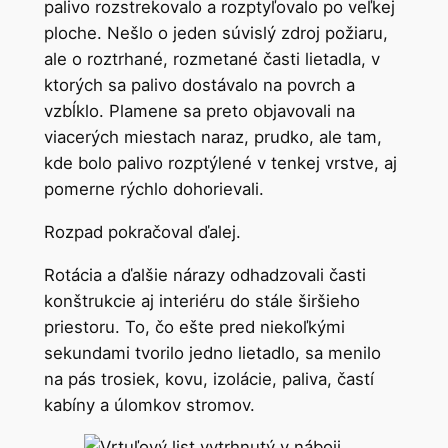
palivo rozstrekovalo a rozptyľovalo po veľkej
ploche. Nešlo o jeden súvislý zdroj požiaru,
ale o roztrhané, rozmetané časti lietadla, v
ktorých sa palivo dostávalo na povrch a
vzbĺklo. Plamene sa preto objavovali na
viacerých miestach naraz, prudko, ale tam,
kde bolo palivo rozptýlené v tenkej vrstve, aj
pomerne rýchlo dohorievali.
Rozpad pokračoval ďalej.
Rotácia a ďalšie nárazy odhadzovali časti
konštrukcie aj interiéru do stále širšieho
priestoru. To, čo ešte pred niekoľkými
sekundami tvorilo jedno lietadlo, sa menilo
na pás trosiek, kovu, izolácie, paliva, častí
kabíny a úlomkov stromov.