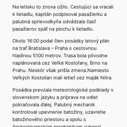
Na letisku to znova ožilo. Cestujúci sa vracali
k lietadlu, kapitán podpisoval pasažierku a
palubná sprievodkyňa odvádzala časť
pasažierov späť na plochu k lietadlu.
Okolo 16:00 podal člen posádky letový plán
na trať Bratislava – Praha s cestovnou
hladinou 5100 metrov. Trasa bola pôvodne
naplánovaná cez Veľké Kostoľany, Brno na
Prahu. Neskôr však prišla zmena.Namiesto
Veľkých Kostolian mali letieť cez maják Nitra.
Posádka prevzala meteorologické podklady v
slovenskom jazyku a príprava na odlet
pokračovala ďalej. Palubný mechanik
kontroloval upevnenie batožiny, uzavretie
batožinového priestoru a spolu s
československým mechanikom vykonal